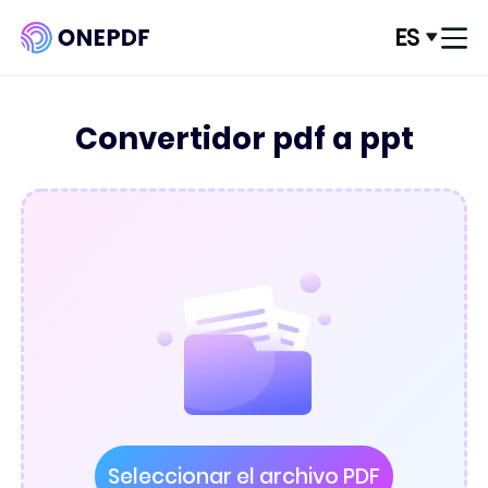
ES
Acceso
Convertidor pdf a ppt
Convertir de PDF
Convertir a PDF
PDF Optimze
Organizar PDF
Editar PDF
Seguridad de PDF
Seleccionar el archivo PDF