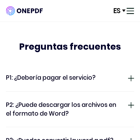
ES
Acceso
Convertir de PDF
Preguntas frecuentes
Convertir a PDF
PDF Optimze
P1: ¿Debería pagar el servicio?
Organizar PDF
P2: ¿Puede descargar los archivos en
Editar PDF
el formato de Word?
Seguridad de PDF