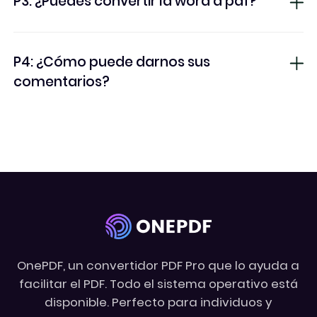
P3: ¿Puedes convertir la word a pdf?
Convertidor pdf
P4: ¿Cómo puede darnos sus
comentarios?
OnePDF, un convertidor PDF Pro que lo ayuda a
facilitar el PDF. Todo el sistema operativo está
disponible. Perfecto para individuos y