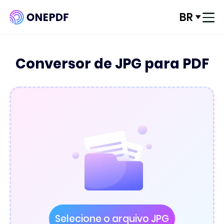
BR
Conecte-se
Conversor de JPG para PDF
Converter de PDF
Convert para PDF
Otimizar PDF
Organizar PDF
Editar PDF
Segurança de PDF
Selecione o arquivo JPG